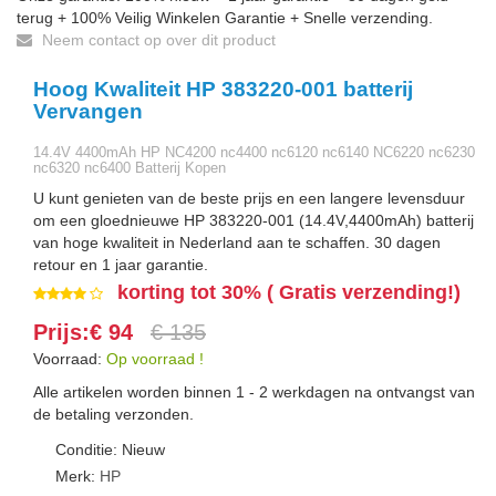
terug + 100% Veilig Winkelen Garantie + Snelle verzending.
Neem contact op over dit product
Hoog Kwaliteit HP 383220-001 batterij
Vervangen
14.4V 4400mAh HP NC4200 nc4400 nc6120 nc6140 NC6220 nc6230
nc6320 nc6400 Batterij Kopen
U kunt genieten van de beste prijs en een langere levensduur
om een gloednieuwe HP 383220-001 (14.4V,4400mAh) batterij
van hoge kwaliteit in Nederland aan te schaffen. 30 dagen
retour en 1 jaar garantie.
korting tot 30% ( Gratis verzending!)
Prijs:€ 94
€ 135
Voorraad:
Op voorraad !
Alle artikelen worden binnen 1 - 2 werkdagen na ontvangst van
de betaling verzonden.
Conditie: Nieuw
Merk:
HP