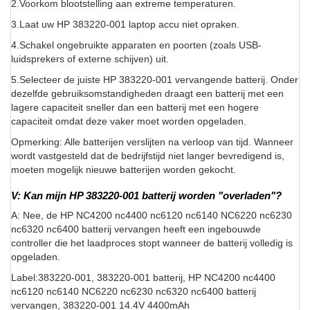
2.Voorkom blootstelling aan extreme temperaturen.
3.Laat uw HP 383220-001 laptop accu niet opraken.
4.Schakel ongebruikte apparaten en poorten (zoals USB-
luidsprekers of externe schijven) uit.
5.Selecteer de juiste HP 383220-001 vervangende batterij. Onder
dezelfde gebruiksomstandigheden draagt een batterij met een
lagere capaciteit sneller dan een batterij met een hogere
capaciteit omdat deze vaker moet worden opgeladen.
Opmerking: Alle batterijen verslijten na verloop van tijd. Wanneer
wordt vastgesteld dat de bedrijfstijd niet langer bevredigend is,
moeten mogelijk nieuwe batterijen worden gekocht.
V: Kan mijn HP 383220-001 batterij worden "overladen"?
A: Nee, de HP NC4200 nc4400 nc6120 nc6140 NC6220 nc6230
nc6320 nc6400 batterij vervangen heeft een ingebouwde
controller die het laadproces stopt wanneer de batterij volledig is
opgeladen.
Label:383220-001, 383220-001 batterij, HP NC4200 nc4400
nc6120 nc6140 NC6220 nc6230 nc6320 nc6400 batterij
vervangen, 383220-001 14.4V 4400mAh