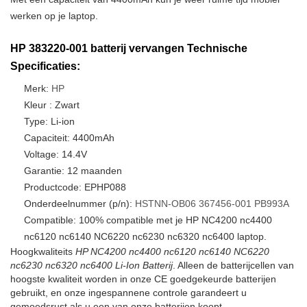
werken op je laptop.
HP 383220-001 batterij vervangen Technische
Specificaties:
Merk:
HP
Kleur : Zwart
Type: Li-ion
Capaciteit: 4400mAh
Voltage: 14.4V
Garantie: 12 maanden
Productcode: EPHP088
Onderdeelnummer (p/n):
HSTNN-OB06
367456-001
PB993A
Compatible: 100% compatible met je HP NC4200 nc4400
nc6120 nc6140 NC6220 nc6230 nc6320 nc6400 laptop.
Hoogkwaliteits
HP NC4200 nc4400 nc6120 nc6140 NC6220
nc6230 nc6320 nc6400 Li-Ion Batterij
. Alleen de batterijcellen van
hoogste kwaliteit worden in onze CE goedgekeurde batterijen
gebruikt, en onze ingespannene controle garandeert u
gemoedsrust als u een van onze batterijen koopt.