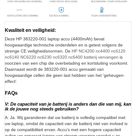
Kwaliteit en veiligheid:
Deze HP 383220-001 laptop accu (4400mAh) bevat
hoogwaardige technische onderdelen en is getest volgens de
strenge CE veiligheidsnormen. De
HP NC4200 nc4400 nc6120
nc6140 NC6220 nc6230 nc6320 nc6400 batterij vervangen
is
voorzien van een chip die overbelading en kortsluiting voorkomt.
Daarnaast wordt de 383220-001 accu gemaakt van
hoogwaardige cellen die geen last hebben van het 'geheugen-
effect'.
FAQs
V: De capaciteit van je batterij is anders dan die van mij, kan
ik de jouwe nog steeds gebruiken?
A: Ja. Wij garanderen dat uw batterij is volledig compatibel met
uw laptop, omdat de capaciteit van de batterij niet van invloed is
op de compatibiliteit ervan. Accu's met een hogere capaciteit
zullen uw apparaat langer van stroom voorzien voordat u ze