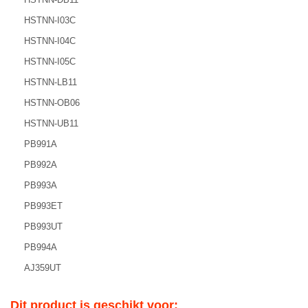
HSTNN-I03C
HSTNN-I04C
HSTNN-I05C
HSTNN-LB11
HSTNN-OB06
HSTNN-UB11
PB991A
PB992A
PB993A
PB993ET
PB993UT
PB994A
AJ359UT
Dit product is geschikt voor: