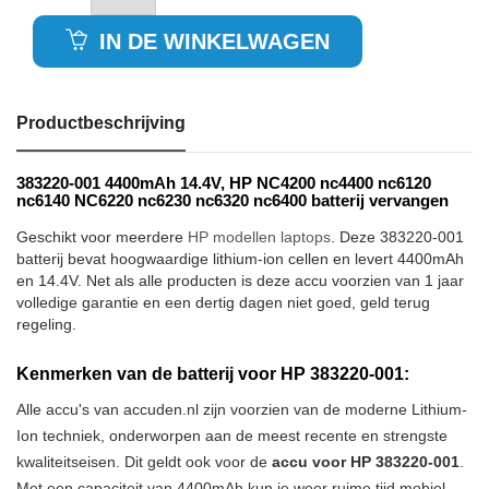
IN DE WINKELWAGEN
Productbeschrijving
383220-001 4400mAh 14.4V, HP NC4200 nc4400 nc6120
nc6140 NC6220 nc6230 nc6320 nc6400 batterij vervangen
Geschikt voor meerdere
HP modellen laptops
. Deze 383220-001
batterij bevat hoogwaardige lithium-ion cellen en levert 4400mAh
en 14.4V. Net als alle producten is deze accu voorzien van 1 jaar
volledige garantie en een dertig dagen niet goed, geld terug
regeling.
Kenmerken van de batterij voor HP 383220-001:
Alle accu's van accuden.nl zijn voorzien van de moderne Lithium-
Ion techniek, onderworpen aan de meest recente en strengste
kwaliteitseisen. Dit geldt ook voor de
accu voor HP 383220-001
.
Met een capaciteit van 4400mAh kun je weer ruime tijd mobiel