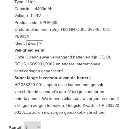
Type: Li-ion
Capaciteit: 4400mAh
Voltage: 14.4V
Productcode:
EPHP088
Onderdeelnummer (p/n):
HSTNN-OB06
367456-001
PB993A
Kleur:
Veiligheid eerst
Onze Gloednieuwe vervangend batterijen zijn CE, UL,
ROHS, ISO9001/9002 en andere internationale
certificeringen gepasseerd.
Super lange levensduur van de batterij
HP 383220-001 Laptop accu kunnen met gemak
verschillende scenario's aan: Vrije tijd, kantoor en
entertainment. We kennen allemaal uw zorgen en u hoeft
zich geen zorgen te maken, Hoogste Kwaliteit HP 383220-
001 Accu zullen uw zorgen gemakkelijk verlichten.
Aantal: