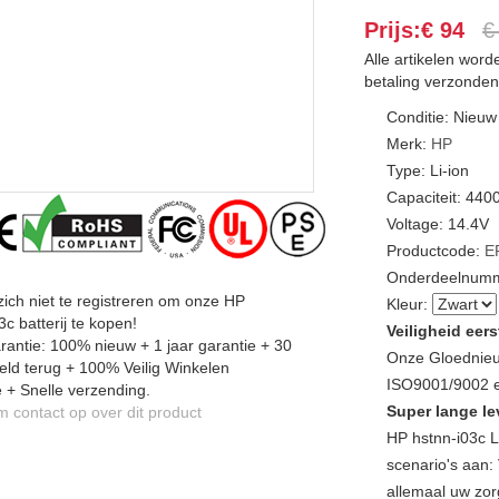
Prijs:€ 94
€
Alle artikelen wor
betaling verzonden
Conditie: Nieuw
Merk:
HP
Type: Li-ion
Capaciteit: 44
Voltage: 14.4V
Productcode:
E
Onderdeelnumm
zich niet te registreren om onze HP
Kleur:
3c batterij te kopen!
Veiligheid eers
antie: 100% nieuw + 1 jaar garantie + 30
Onze Gloednieu
ld terug + 100% Veilig Winkelen
ISO9001/9002 en
 + Snelle verzending.
Super lange le
contact op over dit product
HP hstnn-i03c 
scenario's aan: 
allemaal uw zor