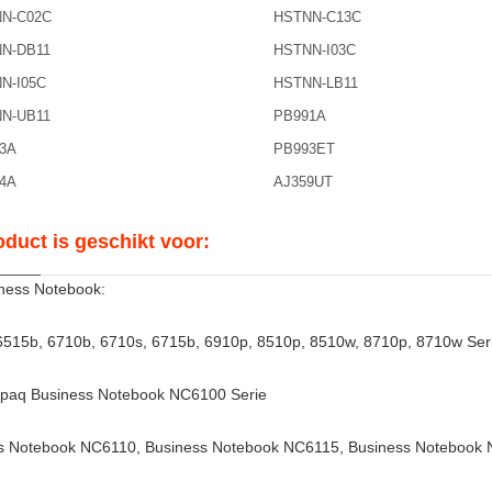
N-C02C
HSTNN-C13C
N-DB11
HSTNN-I03C
N-I05C
HSTNN-LB11
N-UB11
PB991A
3A
PB993ET
4A
AJ359UT
oduct is geschikt voor:
ness Notebook:
6515b, 6710b, 6710s, 6715b, 6910p, 8510p, 8510w, 8710p, 8710w Seri
aq Business Notebook NC6100 Serie
s Notebook NC6110, Business Notebook NC6115, Business Notebook