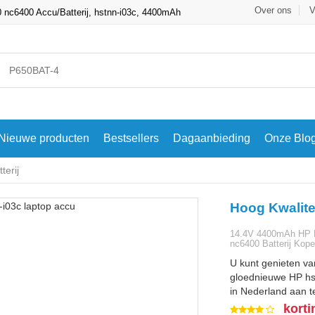
Over ons
V
c6400 Accu/Batterij, hstnn-i03c, 4400mAh
Nieuwe producten
Bestsellers
Dagaanbieding
Onze Blo
terij
Hoog Kwalite
14.4V 4400mAh HP 
nc6400 Batterij Kop
U kunt genieten va
gloednieuwe HP hst
in Nederland aan te
korti