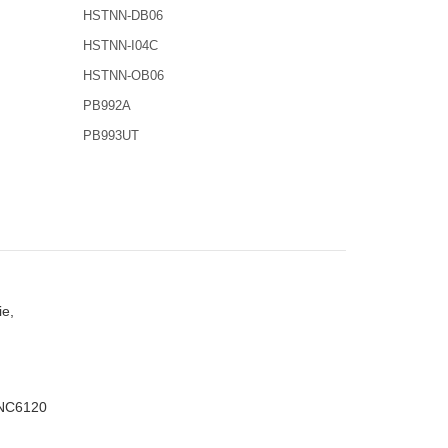
HSTNN-DB06
HSTNN-I04C
HSTNN-OB06
PB992A
PB993UT
e,
 NC6120