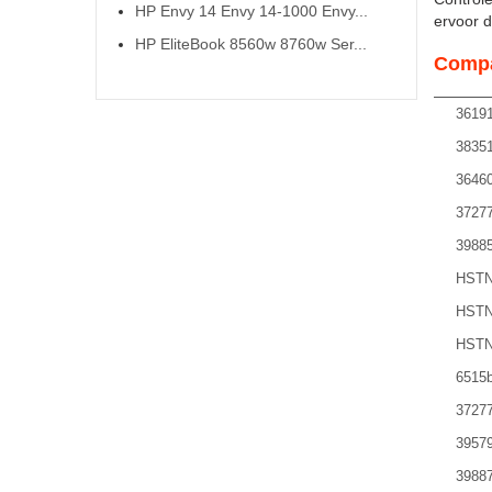
HP Envy 14 Envy 14-1000 Envy...
ervoor da
HP EliteBook 8560w 8760w Ser...
Compa
36191
38351
36460
37277
39885
HSTN
HSTN
HSTN
6515
37277
39579
39887