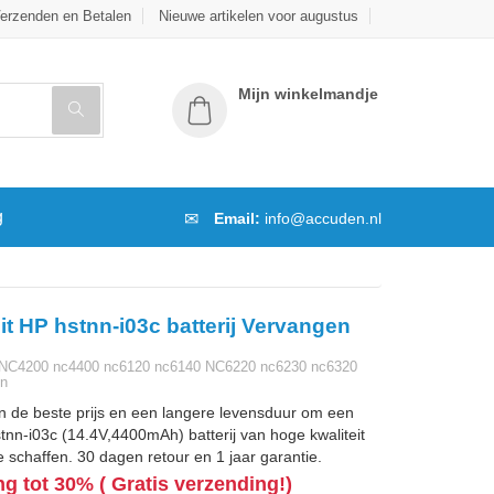
erzenden en Betalen
Nieuwe artikelen voor augustus
Mijn winkelmandje
g
Email:
info@accuden.nl
it HP hstnn-i03c batterij Vervangen
NC4200 nc4400 nc6120 nc6140 NC6220 nc6230 nc6320
en
n de beste prijs en een langere levensduur om een
nn-i03c (14.4V,4400mAh) batterij van hoge kwaliteit
 schaffen. 30 dagen retour en 1 jaar garantie.
ng tot 30% ( Gratis verzending!)