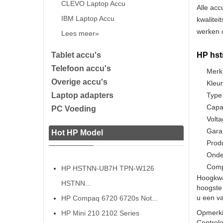
CLEVO Laptop Accu
Alle acc
IBM Laptop Accu
kwalitei
werken o
Lees meer»
Tablet accu's
HP hst
Telefoon accu's
Merk
Overige accu's
Kleur
Laptop adapters
Type:
Capa
PC Voeding
Volta
Gara
Hot HP Model
Prod
Onde
Comp
HP HSTNN-UB7H TPN-W126
Hoogkwa
HSTNN...
hoogste 
u een va
HP Compaq 6720 6720s Not...
Opmerki
HP Mini 210 2102 Series
Controle