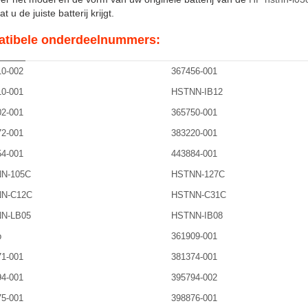
t u de juiste batterij krijgt.
tibele onderdeelnummers:
0-002
367456-001
0-001
HSTNN-IB12
2-001
365750-001
2-001
383220-001
4-001
443884-001
N-105C
HSTNN-127C
N-C12C
HSTNN-C31C
N-LB05
HSTNN-IB08
b
361909-001
1-001
381374-001
4-001
395794-002
5-001
398876-001