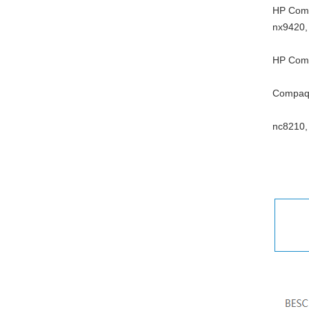
HP Comp
nx9420,
HP Comp
Compaq 
nc8210,