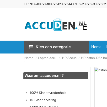
HP NC4200 nc4400 nc6120 nc6140 NC6220 nc6230 nc6320 n
Kies een categorie
Home
Home
Laptop accu
HP Accus
HP hstnn-i03c bat
Waarom accuden.nl ?
100% Klanttevredenheid
15+ Jaar ervaring