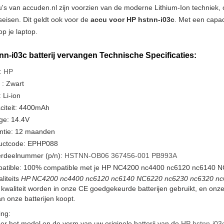
u's van accuden.nl zijn voorzien van de moderne Lithium-Ion techniek
tseisen. Dit geldt ook voor de
accu voor HP hstnn-i03c
. Met een capac
p je laptop.
nn-i03c batterij vervangen Technische Specificaties:
:
HP
 : Zwart
 Li-ion
citeit: 4400mAh
ge: 14.4V
ntie: 12 maanden
uctcode: EPHP088
rdeelnummer (p/n):
HSTNN-OB06
367456-001
PB993A
atible: 100% compatible met je HP NC4200 nc4400 nc6120 nc6140 N
liteits
HP NC4200 nc4400 nc6120 nc6140 NC6220 nc6230 nc6320 nc640
kwaliteit worden in onze CE goedgekeurde batterijen gebruikt, en on
n onze batterijen koopt.
ng:
er het model en de vorm van uw originele batterij van de
HP hstnn-i03