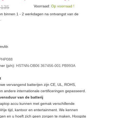
Voorraad:
Op voorraad !
 135
den binnen 1 - 2 werkdagen na ontvangst van de
.
00mAh
PHP088
er (p/n):
HSTNN-OB06
367456-001
PB993A
t
we vervangend batterijen zijn CE, UL, ROHS,
 andere internationale certificeringen gepasseerd.
vensduur van de batterij
Laptop accu kunnen met gemak verschillende
Vrije tijd, kantoor en entertainment. We kennen
gen en u hoeft zich geen zorgen te maken, Hoogste