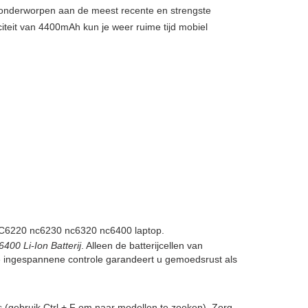
, onderworpen aan de meest recente en strengste
iteit van 4400mAh kun je weer ruime tijd mobiel
C6220 nc6230 nc6320 nc6400 laptop.
0 Li-Ion Batterij
. Alleen de batterijcellen van
ze ingespannene controle garandeert u gemoedsrust als
c
(gebruik Ctrl + F om naar modellen te zoeken). Zorg