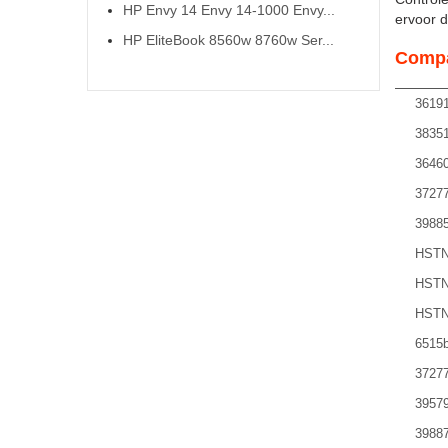
HP Envy 14 Envy 14-1000 Envy...
ervoor da
HP EliteBook 8560w 8760w Ser...
Compa
36191
38351
36460
37277
39885
HSTN
HSTN
HSTN
6515
37277
39579
39887