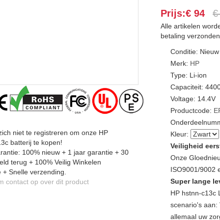
Prijs:€ 94
€
Alle artikelen wor
betaling verzonden
Conditie: Nieuw
Merk:
HP
Type: Li-ion
Capaciteit: 44
Voltage: 14.4V
Productcode:
E
Onderdeelnumm
zich niet te registreren om onze HP
Kleur:
3c batterij te kopen!
Veiligheid eers
antie: 100% nieuw + 1 jaar garantie + 30
Onze Gloednieu
ld terug + 100% Veilig Winkelen
ISO9001/9002 en
 + Snelle verzending.
Super lange le
contact op over dit product
HP hstnn-c13c 
scenario's aan: 
allemaal uw zor