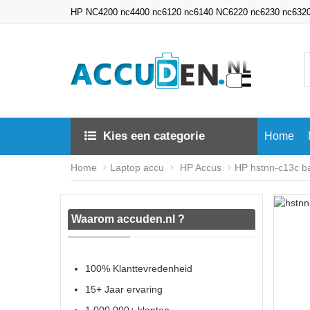
HP NC4200 nc4400 nc6120 nc6140 NC6220 nc6230 nc6320 n
Kies een categorie
Home
Home
Laptop accu
HP Accus
HP hstnn-c13c bat
Waarom accuden.nl ?
100% Klanttevredenheid
15+ Jaar ervaring