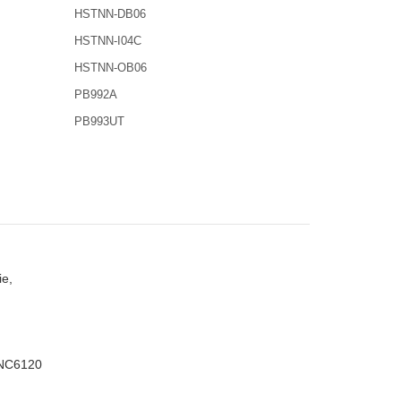
HSTNN-DB06
HSTNN-I04C
HSTNN-OB06
PB992A
PB993UT
e,
 NC6120