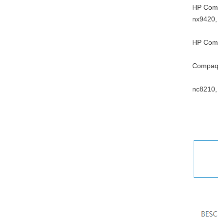
HP Comp
nx9420,
HP Comp
Compaq 
nc8210,