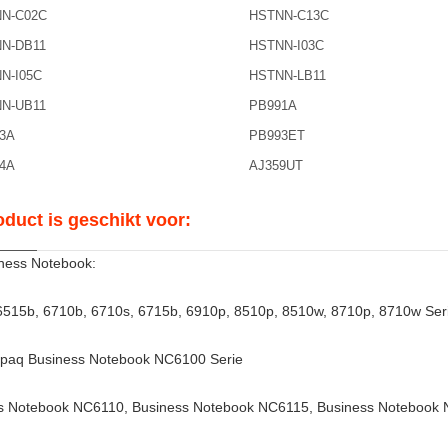
N-C02C
HSTNN-C13C
N-DB11
HSTNN-I03C
N-I05C
HSTNN-LB11
N-UB11
PB991A
3A
PB993ET
4A
AJ359UT
oduct is geschikt voor:
ness Notebook:
6515b, 6710b, 6710s, 6715b, 6910p, 8510p, 8510w, 8710p, 8710w Seri
aq Business Notebook NC6100 Serie
s Notebook NC6110, Business Notebook NC6115, Business Notebook