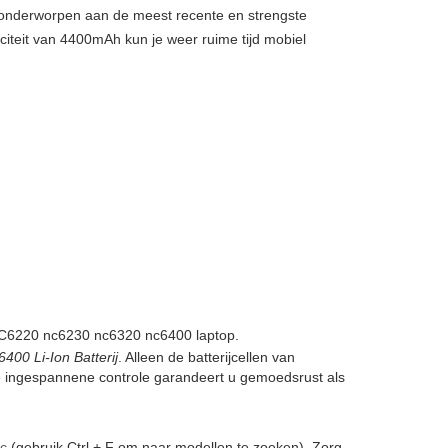
, onderworpen aan de meest recente en strengste
citeit van 4400mAh kun je weer ruime tijd mobiel
C6220 nc6230 nc6320 nc6400 laptop.
0 Li-Ion Batterij
. Alleen de batterijcellen van
ze ingespannene controle garandeert u gemoedsrust als
c
(gebruik Ctrl + F om naar modellen te zoeken). Zorg