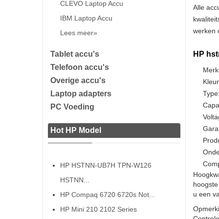
CLEVO Laptop Accu
Alle acc
IBM Laptop Accu
kwalitei
werken o
Lees meer»
Tablet accu's
HP hst
Telefoon accu's
Merk
Overige accu's
Kleur
Laptop adapters
Type:
Capa
PC Voeding
Volta
Gara
Hot HP Model
Prod
Onde
Comp
HP HSTNN-UB7H TPN-W126
Hoogkwa
HSTNN...
hoogste 
u een va
HP Compaq 6720 6720s Not...
Opmerki
HP Mini 210 2102 Series
Controle