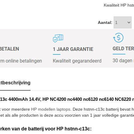
Kwaliteit HP hs
Aantal:
tbeschrijving
13c 4400mAh 14.4V, HP NC4200 nc4400 nc6120 nc6140 NC6220 nc
t voor meerdere
HP modellen laptops
. Deze hstnn-c13c batterij bevat 
et als alle producten is deze accu voorzien van 1 jaar volledige garanti
ken van de batterij voor HP hstnn-c13c: