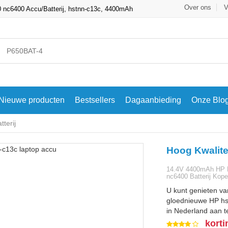
Over ons
V
c6400 Accu/Batterij, hstnn-c13c, 4400mAh
Nieuwe producten
Bestsellers
Dagaanbieding
Onze Blo
terij
Hoog Kwalite
14.4V 4400mAh HP 
nc6400 Batterij Kop
U kunt genieten va
gloednieuwe HP hst
in Nederland aan te
korti