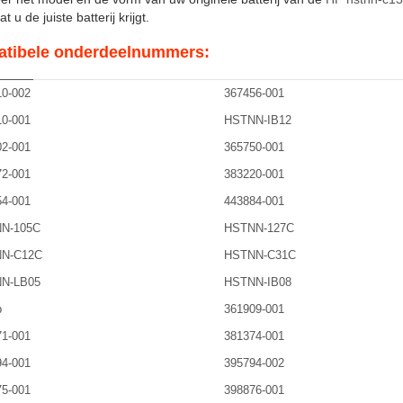
t u de juiste batterij krijgt.
tibele onderdeelnummers:
0-002
367456-001
0-001
HSTNN-IB12
2-001
365750-001
2-001
383220-001
4-001
443884-001
N-105C
HSTNN-127C
N-C12C
HSTNN-C31C
N-LB05
HSTNN-IB08
b
361909-001
1-001
381374-001
4-001
395794-002
5-001
398876-001