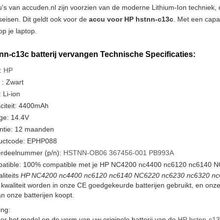
u's van accuden.nl zijn voorzien van de moderne Lithium-Ion techniek
tseisen. Dit geldt ook voor de
accu voor HP hstnn-c13c
. Met een capa
p je laptop.
nn-c13c batterij vervangen Technische Specificaties:
:
HP
 : Zwart
 Li-ion
citeit: 4400mAh
ge: 14.4V
ntie: 12 maanden
uctcode: EPHP088
rdeelnummer (p/n):
HSTNN-OB06
367456-001
PB993A
atible: 100% compatible met je HP NC4200 nc4400 nc6120 nc6140 N
liteits
HP NC4200 nc4400 nc6120 nc6140 NC6220 nc6230 nc6320 nc640
kwaliteit worden in onze CE goedgekeurde batterijen gebruikt, en on
n onze batterijen koopt.
ng:
er het model en de vorm van uw originele batterij van de
HP hstnn-c13