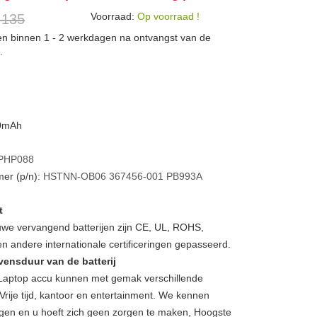
Voorraad:
Op voorraad !
 135
den binnen 1 - 2 werkdagen na ontvangst van de
.
00mAh
PHP088
er (p/n):
HSTNN-OB06
367456-001
PB993A
t
we vervangend batterijen zijn CE, UL, ROHS,
 andere internationale certificeringen gepasseerd.
vensduur van de batterij
Laptop accu kunnen met gemak verschillende
Vrije tijd, kantoor en entertainment. We kennen
gen en u hoeft zich geen zorgen te maken, Hoogste