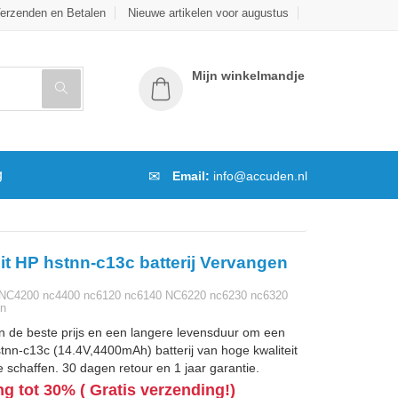
erzenden en Betalen
Nieuwe artikelen voor augustus
Mijn winkelmandje
g
Email:
info@accuden.nl
it HP hstnn-c13c batterij Vervangen
NC4200 nc4400 nc6120 nc6140 NC6220 nc6230 nc6320
en
n de beste prijs en een langere levensduur om een
nn-c13c (14.4V,4400mAh) batterij van hoge kwaliteit
 schaffen. 30 dagen retour en 1 jaar garantie.
ng tot 30% ( Gratis verzending!)