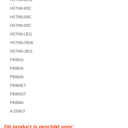
HSTNN-I03C
HSTNN-I04C
HSTNN-I05C
HSTNN-LB11
HSTNN-OB06
HSTNN-UB11
PB991A
PB992A
PB993A
PB993ET
PB993UT
PB994A
AJ359UT
Dit product is geschikt voor: