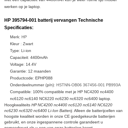
werken op je laptop.
HP 395794-001 batterij vervangen Technische
Specificaties:
Merk:
HP
Kleur : Zwart
Type: Li-ion
Capaciteit: 4400mAh
Voltage: 14.4V
Garantie: 12 maanden
Productcode: EPHP088
Onderdeelnummer (p/n):
HSTNN-OB06
367456-001
PB993A
Compatible: 100% compatible met je HP NC4200 nc4400
nc6120 nc6140 NC6220 nc6230 nc6320 nc6400 laptop.
Hoogkwaliteits
HP NC4200 nc4400 nc6120 nc6140 NC6220
nc6230 nc6320 nc6400 Li-Ion Batterij
. Alleen de batterijcellen van
hoogste kwaliteit worden in onze CE goedgekeurde batterijen
gebruikt, en onze ingespannene controle garandeert u
gemoedsrust als u een van onze batterijen koopt.