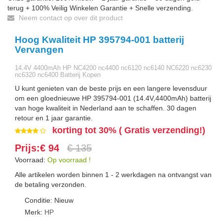
terug + 100% Veilig Winkelen Garantie + Snelle verzending.
Neem contact op over dit product
Hoog Kwaliteit HP 395794-001 batterij
Vervangen
14.4V 4400mAh HP NC4200 nc4400 nc6120 nc6140 NC6220 nc6230
nc6320 nc6400 Batterij Kopen
U kunt genieten van de beste prijs en een langere levensduur
om een gloednieuwe HP 395794-001 (14.4V,4400mAh) batterij
van hoge kwaliteit in Nederland aan te schaffen. 30 dagen
retour en 1 jaar garantie.
korting tot 30% ( Gratis verzending!)
Prijs:€ 94
€ 135
Voorraad:
Op voorraad !
Alle artikelen worden binnen 1 - 2 werkdagen na ontvangst van
de betaling verzonden.
Conditie: Nieuw
Merk:
HP