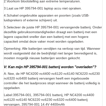
2.Voorkom blootstelling aan extreme temperaturen.
3.Laat uw HP 395794-001 laptop accu niet opraken.
4.Schakel ongebruikte apparaten en poorten (zoals USB-
luidsprekers of externe schijven) uit.
5.Selecteer de juiste HP 395794-001 vervangende batterij. Onder
dezelfde gebruiksomstandigheden draagt een batterij met een
lagere capaciteit sneller dan een batterij met een hogere
capaciteit omdat deze vaker moet worden opgeladen.
Opmerking: Alle batterijen verslijten na verloop van tijd. Wanneer
wordt vastgesteld dat de bedrijfstijd niet langer bevredigend is,
moeten mogelijk nieuwe batterijen worden gekocht.
V: Kan mijn HP 395794-001 batterij worden "overladen"?
A: Nee, de HP NC4200 nc4400 nc6120 nc6140 NC6220 nc6230
nc6320 nc6400 batterij vervangen heeft een ingebouwde
controller die het laadproces stopt wanneer de batterij volledig is
opgeladen.
Label:395794-001, 395794-001 batterij, HP NC4200 nc4400
nc6120 nc6140 NC6220 nc6230 nc6320 nc6400 batterij
vervangen, 395794-001 14.4V 4400mAh