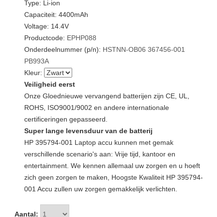
Type: Li-ion
Capaciteit: 4400mAh
Voltage: 14.4V
Productcode:
EPHP088
Onderdeelnummer (p/n):
HSTNN-OB06
367456-001
PB993A
Kleur:
Veiligheid eerst
Onze Gloednieuwe vervangend batterijen zijn CE, UL,
ROHS, ISO9001/9002 en andere internationale
certificeringen gepasseerd.
Super lange levensduur van de batterij
HP 395794-001 Laptop accu kunnen met gemak
verschillende scenario's aan: Vrije tijd, kantoor en
entertainment. We kennen allemaal uw zorgen en u hoeft
zich geen zorgen te maken, Hoogste Kwaliteit HP 395794-
001 Accu zullen uw zorgen gemakkelijk verlichten.
Aantal: