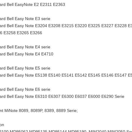
ard Bell EasyNote E2 E2311 E2363
rd Bell Easy Note E3 serie
ard Bell Easy Note E3204 E3208 E3215 E3220 E3225 E3227 E3228 
6 E3258 E3265 E3266
rd Bell Easy Note E4 serie
ard Bell Easy Note E4 E4710
rd Bell Easy Note E5 serie
ard Bell Easy Note E5138 E5140 E5141 E5142 E5145 E5146 E5147 
rd Bell Easy Note E6 serie
ard Bell Easy Note E6310 E6307 E6300 E6037 E6000 E6290 Serie
nt MiNote 8089, 8089P, 8389, 8889 Serie;
on
100 MD95062 MD95135 MD95144 MD95190, MIM2040 MIM2050 Ser