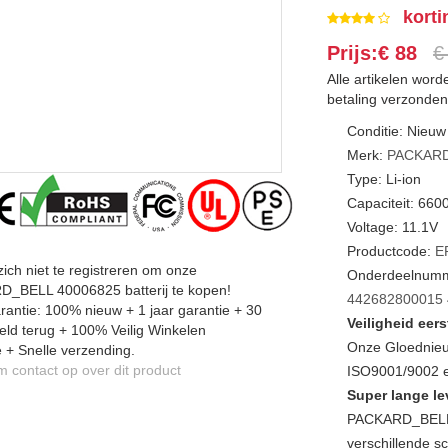
korti
Prijs:€ 88
€
Alle artikelen wor
betaling verzonden
Conditie: Nieuw
Merk:
PACKAR
Type: Li-ion
Capaciteit: 66
Voltage: 11.1V
Productcode:
E
zich niet te registreren om onze
Onderdeelnumm
_BELL 40006825 batterij te kopen!
442682800015
antie: 100% nieuw + 1 jaar garantie + 30
Veiligheid eers
ld terug + 100% Veilig Winkelen
Onze Gloednieu
 + Snelle verzending.
contact op over dit product
ISO9001/9002 en
Super lange le
PACKARD_BELL 
verschillende sc