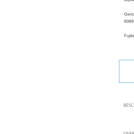
Geri
8089
Fujit