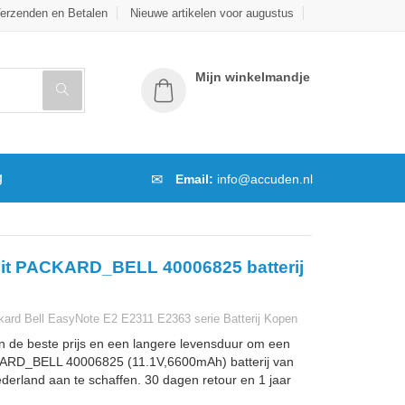
erzenden en Betalen
Nieuwe artikelen voor augustus
Mijn winkelmandje
g
Email:
info@accuden.nl
eit PACKARD_BELL 40006825 batterij
rd Bell EasyNote E2 E2311 E2363 serie Batterij Kopen
n de beste prijs en een langere levensduur om een
ARD_BELL 40006825 (11.1V,6600mAh) batterij van
ederland aan te schaffen. 30 dagen retour en 1 jaar