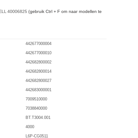
LL 40006825
(gebruik Ctrl + F om naar modellen te
442677000004
442677000010
442682800002
442682800014
442682800027
442683000001
7009510000
7038840000
BT.T3004.001
4000
L6P-CG0511