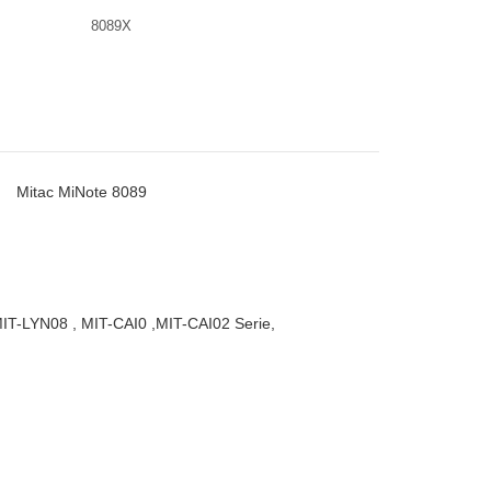
8089X
Mitac MiNote 8089
IT-LYN08 , MIT-CAI0 ,MIT-CAI02 Serie,