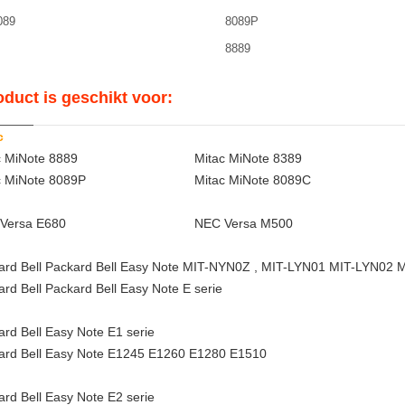
089
8089P
8889
oduct is geschikt voor:
c
c MiNote 8889
Mitac MiNote 8389
c MiNote 8089P
Mitac MiNote 8089C
Versa E680
NEC Versa M500
ard Bell Packard Bell Easy Note MIT-NYN0Z , MIT-LYN01 MIT-LYN02 M
rd Bell Packard Bell Easy Note E serie
rd Bell Easy Note E1 serie
ard Bell Easy Note E1245 E1260 E1280 E1510
rd Bell Easy Note E2 serie