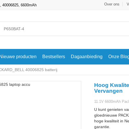
Over ons
V
ij, 40006825, 6600mAh
Nieuwe producten
Bestsellers
Dagaanbieding
Onze Blo
CKARD_BELL 40006825 batterij
Hoog Kwalit
Vervangen
11.1V 6600mAh Packa
U kunt genieten va
gloednieuwe PACK
hoge kwaliteit in N
garantie.