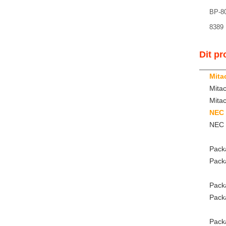
BP-8
8389
Dit pr
Mita
Mita
Mita
NEC
NEC 
Pack
Packa
Packa
Pack
Packa