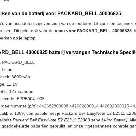
ken van de batterij voor PACKARD_BELL 40006825:
u's van accuden.nl zijn voorzien van de moderne Lithium-Ion techniek
tseisen. Dit geldt ook voor de
accu voor PACKARD_BELL 40006825
. 
erken op je laptop.
D_BELL 40006825 batterij vervangen Technische Specific
:
PACKARD_BELL
 Li-ion
citeit: 6600mAh
ge: 11.1V
ntie: 12 maanden
uctcode: EPPB004_005
rdeelnummer (p/n):
442682800008
442682800014
442682800015
44
atible: 100% compatible met je Packard Bell EasyNote E2 E2311 E2363
liteits
Packard Bell EasyNote E2 E2311 E2363 serie Li-Ion Batterij
. Al
goedgekeurde batterijen gebruikt, en onze ingespannene controle gar