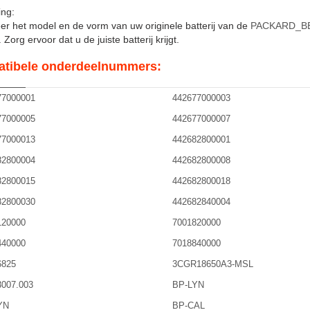
ng:
er het model en de vorm van uw originele batterij van de
PACKARD_BE
Zorg ervoor dat u de juiste batterij krijgt.
tibele onderdeelnummers:
77000001
442677000003
77000005
442677000007
77000013
442682800001
82800004
442682800008
82800015
442682800018
82800030
442682840004
120000
7001820000
440000
7018840000
6825
3CGR18650A3-MSL
3007.003
BP-LYN
YN
BP-CAL