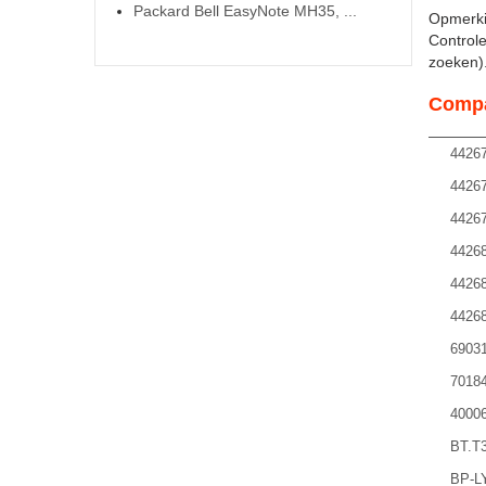
Packard Bell EasyNote MH35, ...
Opmerki
Controle
zoeken). 
Compa
4426
4426
4426
4426
4426
4426
6903
7018
4000
BT.T
BP-L