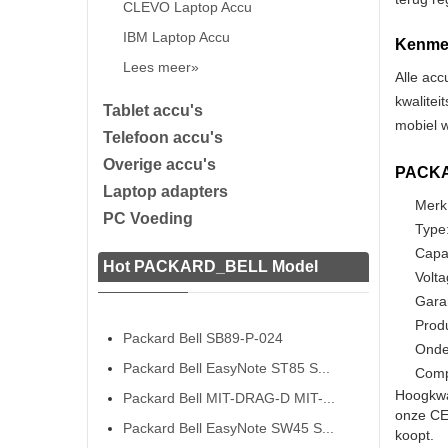
CLEVO Laptop Accu
IBM Laptop Accu
Kenmer
Lees meer»
Alle acc
kwalitei
Tablet accu's
mobiel w
Telefoon accu's
Overige accu's
PACKAR
Laptop adapters
Merk
PC Voeding
Type:
Capa
Hot PACKARD_BELL Model
Volta
Gara
Prod
Packard Bell SB89-P-024
Onde
Packard Bell EasyNote ST85 S...
Comp
Hoogkwa
Packard Bell MIT-DRAG-D MIT-...
onze CE 
Packard Bell EasyNote SW45 S...
koopt.