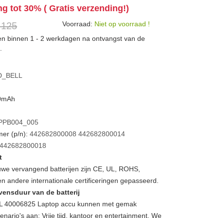
ng tot 30% ( Gratis verzending!)
Voorraad:
Niet op voorraad !
 125
den binnen 1 - 2 werkdagen na ontvangst van de
.
D_BELL
00mAh
PPB004_005
er (p/n):
442682800008
442682800014
442682800018
t
we vervangend batterijen zijn CE, UL, ROHS,
 andere internationale certificeringen gepasseerd.
vensduur van de batterij
40006825 Laptop accu kunnen met gemak
enario's aan: Vrije tijd, kantoor en entertainment. We