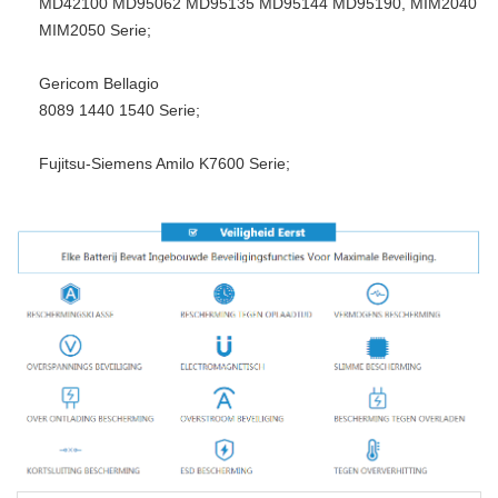
MD42100 MD95062 MD95135 MD95144 MD95190, MIM2040
MIM2050 Serie;
Gericom Bellagio
8089 1440 1540 Serie;
Fujitsu-Siemens Amilo K7600 Serie;