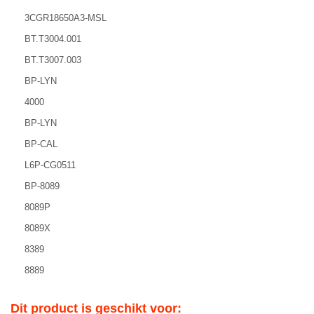
3CGR18650A3-MSL
BT.T3004.001
BT.T3007.003
BP-LYN
4000
BP-LYN
BP-CAL
L6P-CG0511
BP-8089
8089P
8089X
8389
8889
Dit product is geschikt voor: