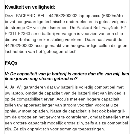
Kwaliteit en veiligheid:
Deze PACKARD_BELL 442682800002 laptop accu (6600mAh)
bevat hoogwaardige technische onderdelen en is getest volgens
de strenge CE veiligheidsnormen. De
Packard Bell EasyNote E2
E2311 E2363 serie batterij vervangen
is voorzien van een chip
die overbelading en kortsluiting voorkomt. Daarnaast wordt de
442682800002 accu gemaakt van hoogwaardige cellen die geen
last hebben van het 'geheugen-effect'.
FAQs
V: De capaciteit van je batterij is anders dan die van mij, kan
ik de jouwe nog steeds gebruiken?
A: Ja. Wij garanderen dat uw batterij is volledig compatibel met
uw laptop, omdat de capaciteit van de batterij niet van invloed is
op de compatibiliteit ervan. Accu's met een hogere capaciteit
zullen uw apparaat langer van stroom voorzien voordat u ze
opnieuw moet opladen. Naast de capaciteit is het ook belangrijk
om de grootte en het gewicht te controleren, omdat batterijen met
een grotere capaciteit mogelijk groter zijn, zelfs als ze compatibel
zijn. Ze zijn onpraktisch voor sommige toepassingen.