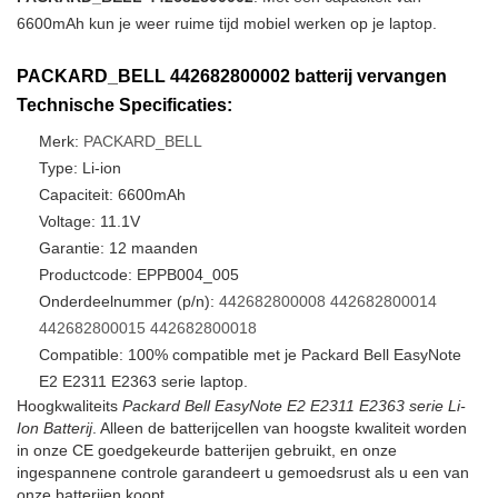
6600mAh kun je weer ruime tijd mobiel werken op je laptop.
PACKARD_BELL 442682800002 batterij vervangen
Technische Specificaties:
Merk:
PACKARD_BELL
Type: Li-ion
Capaciteit: 6600mAh
Voltage: 11.1V
Garantie: 12 maanden
Productcode: EPPB004_005
Onderdeelnummer (p/n):
442682800008
442682800014
442682800015
442682800018
Compatible: 100% compatible met je Packard Bell EasyNote
E2 E2311 E2363 serie laptop.
Hoogkwaliteits
Packard Bell EasyNote E2 E2311 E2363 serie Li-
Ion Batterij
. Alleen de batterijcellen van hoogste kwaliteit worden
in onze CE goedgekeurde batterijen gebruikt, en onze
ingespannene controle garandeert u gemoedsrust als u een van
onze batterijen koopt.