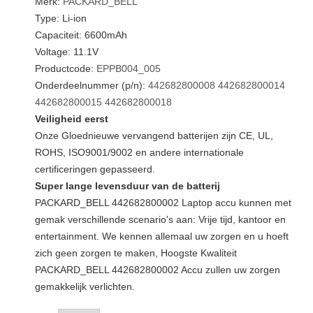
Merk:
PACKARD_BELL
Type: Li-ion
Capaciteit: 6600mAh
Voltage: 11.1V
Productcode:
EPPB004_005
Onderdeelnummer (p/n):
442682800008
442682800014
442682800015
442682800018
Veiligheid eerst
Onze Gloednieuwe vervangend batterijen zijn CE, UL,
ROHS, ISO9001/9002 en andere internationale
certificeringen gepasseerd.
Super lange levensduur van de batterij
PACKARD_BELL 442682800002 Laptop accu kunnen met
gemak verschillende scenario's aan: Vrije tijd, kantoor en
entertainment. We kennen allemaal uw zorgen en u hoeft
zich geen zorgen te maken, Hoogste Kwaliteit
PACKARD_BELL 442682800002 Accu zullen uw zorgen
gemakkelijk verlichten.