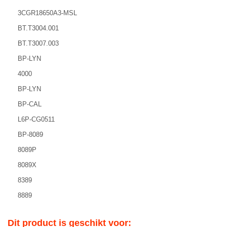
3CGR18650A3-MSL
BT.T3004.001
BT.T3007.003
BP-LYN
4000
BP-LYN
BP-CAL
L6P-CG0511
BP-8089
8089P
8089X
8389
8889
Dit product is geschikt voor: