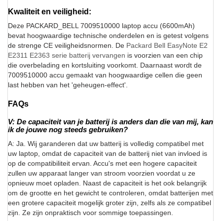
Kwaliteit en veiligheid:
Deze PACKARD_BELL 7009510000 laptop accu (6600mAh)
bevat hoogwaardige technische onderdelen en is getest volgens
de strenge CE veiligheidsnormen. De
Packard Bell EasyNote E2
E2311 E2363 serie batterij vervangen
is voorzien van een chip
die overbelading en kortsluiting voorkomt. Daarnaast wordt de
7009510000 accu gemaakt van hoogwaardige cellen die geen
last hebben van het 'geheugen-effect'.
FAQs
V: De capaciteit van je batterij is anders dan die van mij, kan
ik de jouwe nog steeds gebruiken?
A: Ja. Wij garanderen dat uw batterij is volledig compatibel met
uw laptop, omdat de capaciteit van de batterij niet van invloed is
op de compatibiliteit ervan. Accu's met een hogere capaciteit
zullen uw apparaat langer van stroom voorzien voordat u ze
opnieuw moet opladen. Naast de capaciteit is het ook belangrijk
om de grootte en het gewicht te controleren, omdat batterijen met
een grotere capaciteit mogelijk groter zijn, zelfs als ze compatibel
zijn. Ze zijn onpraktisch voor sommige toepassingen.