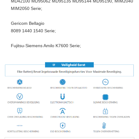
MD42100 MD95062 MD95135 MD95144 MD95190, MIM2040
MIM2050 Serie;
Gericom Bellagio
8089 1440 1540 Serie;
Fujitsu-Siemens Amilo K7600 Serie;