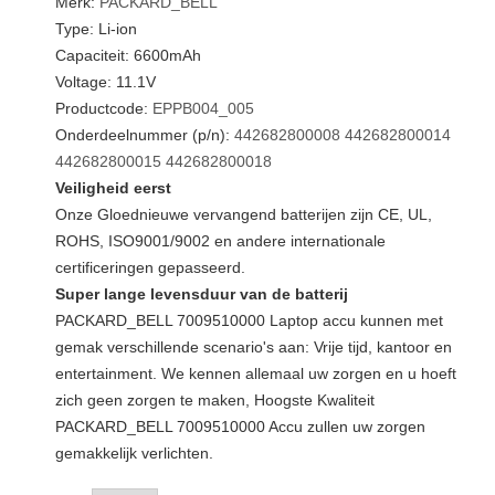
Merk:
PACKARD_BELL
Type: Li-ion
Capaciteit: 6600mAh
Voltage: 11.1V
Productcode:
EPPB004_005
Onderdeelnummer (p/n):
442682800008
442682800014
442682800015
442682800018
Veiligheid eerst
Onze Gloednieuwe vervangend batterijen zijn CE, UL,
ROHS, ISO9001/9002 en andere internationale
certificeringen gepasseerd.
Super lange levensduur van de batterij
PACKARD_BELL 7009510000 Laptop accu kunnen met
gemak verschillende scenario's aan: Vrije tijd, kantoor en
entertainment. We kennen allemaal uw zorgen en u hoeft
zich geen zorgen te maken, Hoogste Kwaliteit
PACKARD_BELL 7009510000 Accu zullen uw zorgen
gemakkelijk verlichten.