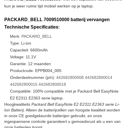
kun je weer ruime tijd mobiel werken op je laptop.
PACKARD_BELL 7009510000 batterij vervangen
Technische Specificaties:
Merk:
PACKARD_BELL
Type: Li-ion
Capaciteit: 6600mAh
Voltage: 11.1V
Garantie: 12 maanden
Productcode: EPPB004_005
Onderdeelnummer (p/n):
442682800008
442682800014
442682800015
442682800018
Compatible: 100% compatible met je Packard Bell EasyNote
E2 E2311 E2363 serie laptop.
Hoogkwaliteits
Packard Bell EasyNote E2 E2311 E2363 serie Li-
Ion Batterij
. Alleen de batterijcellen van hoogste kwaliteit worden
in onze CE goedgekeurde batterijen gebruikt, en onze
ingespannene controle garandeert u gemoedsrust als u een van
onze batterijen koopt.