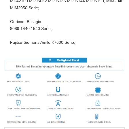
MD42100 MD95062 MD95135 MD95144 MD95190, MIM2040
MIM2050 Serie;
Gericom Bellagio
8089 1440 1540 Serie;
Fujitsu-Siemens Amilo K7600 Serie;