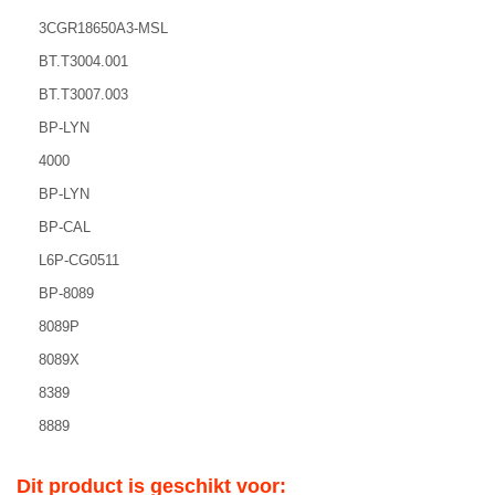
3CGR18650A3-MSL
BT.T3004.001
BT.T3007.003
BP-LYN
4000
BP-LYN
BP-CAL
L6P-CG0511
BP-8089
8089P
8089X
8389
8889
Dit product is geschikt voor: