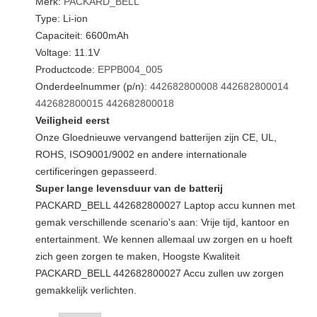
Merk:
PACKARD_BELL
Type: Li-ion
Capaciteit: 6600mAh
Voltage: 11.1V
Productcode:
EPPB004_005
Onderdeelnummer (p/n):
442682800008
442682800014
442682800015
442682800018
Veiligheid eerst
Onze Gloednieuwe vervangend batterijen zijn CE, UL,
ROHS, ISO9001/9002 en andere internationale
certificeringen gepasseerd.
Super lange levensduur van de batterij
PACKARD_BELL 442682800027 Laptop accu kunnen met
gemak verschillende scenario's aan: Vrije tijd, kantoor en
entertainment. We kennen allemaal uw zorgen en u hoeft
zich geen zorgen te maken, Hoogste Kwaliteit
PACKARD_BELL 442682800027 Accu zullen uw zorgen
gemakkelijk verlichten.