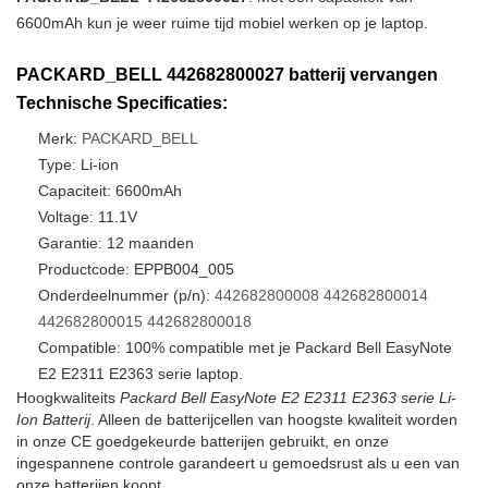
6600mAh kun je weer ruime tijd mobiel werken op je laptop.
PACKARD_BELL 442682800027 batterij vervangen
Technische Specificaties:
Merk:
PACKARD_BELL
Type: Li-ion
Capaciteit: 6600mAh
Voltage: 11.1V
Garantie: 12 maanden
Productcode: EPPB004_005
Onderdeelnummer (p/n):
442682800008
442682800014
442682800015
442682800018
Compatible: 100% compatible met je Packard Bell EasyNote
E2 E2311 E2363 serie laptop.
Hoogkwaliteits
Packard Bell EasyNote E2 E2311 E2363 serie Li-
Ion Batterij
. Alleen de batterijcellen van hoogste kwaliteit worden
in onze CE goedgekeurde batterijen gebruikt, en onze
ingespannene controle garandeert u gemoedsrust als u een van
onze batterijen koopt.