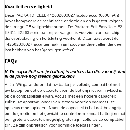
Kwaliteit en veiligheid:
Deze PACKARD_BELL 442682800027 laptop accu (6600mAh)
bevat hoogwaardige technische onderdelen en is getest volgens
de strenge CE veiligheidsnormen. De
Packard Bell EasyNote E2
E2311 E2363 serie batterij vervangen
is voorzien van een chip
die overbelading en kortsluiting voorkomt. Daarnaast wordt de
442682800027 accu gemaakt van hoogwaardige cellen die geen
last hebben van het 'geheugen-effect'.
FAQs
V: De capaciteit van je batterij is anders dan die van mij, kan
ik de jouwe nog steeds gebruiken?
A: Ja. Wij garanderen dat uw batterij is volledig compatibel met
uw laptop, omdat de capaciteit van de batterij niet van invloed is
op de compatibiliteit ervan. Accu's met een hogere capaciteit
zullen uw apparaat langer van stroom voorzien voordat u ze
opnieuw moet opladen. Naast de capaciteit is het ook belangrijk
om de grootte en het gewicht te controleren, omdat batterijen met
een grotere capaciteit mogelijk groter zijn, zelfs als ze compatibel
zijn. Ze zijn onpraktisch voor sommige toepassingen.